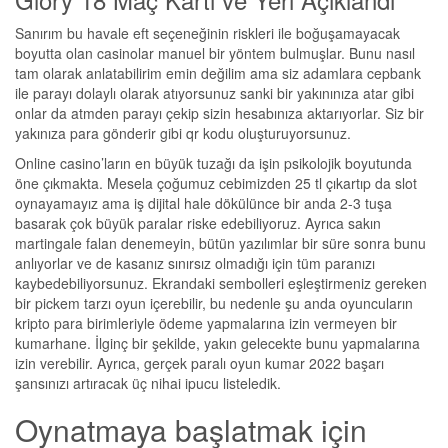
Sanırım bu havale eft seçeneğinin riskleri ile boğuşamayacak
boyutta olan casinolar manuel bir yöntem bulmuşlar. Bunu nasıl
tam olarak anlatabilirim emin değilim ama siz adamlara cepbank
ile parayı dolaylı olarak atıyorsunuz sanki bir yakınınıza atar gibi
onlar da atmden parayı çekip sizin hesabınıza aktarıyorlar. Siz bir
yakınıza para gönderir gibi qr kodu oluşturuyorsunuz.
Online casino’ların en büyük tuzağı da işin psikolojik boyutunda
öne çıkmakta. Mesela çoğumuz cebimizden 25 tl çıkartıp da slot
oynayamayız ama iş dijital hale dökülünce bir anda 2-3 tuşa
basarak çok büyük paralar riske edebiliyoruz. Ayrıca sakın
martingale falan denemeyin, bütün yazılımlar bir süre sonra bunu
anlıyorlar ve de kasanız sınırsız olmadığı için tüm paranızı
kaybedebiliyorsunuz. Ekrandaki sembolleri eşleştirmeniz gereken
bir pickem tarzı oyun içerebilir, bu nedenle şu anda oyuncuların
kripto para birimleriyle ödeme yapmalarına izin vermeyen bir
kumarhane. İlginç bir şekilde, yakın gelecekte bunu yapmalarına
izin verebilir. Ayrıca, gerçek paralı oyun kumar 2022 başarı
şansınızı artıracak üç nihai ipucu listeledik.
Oynatmaya başlatmak için