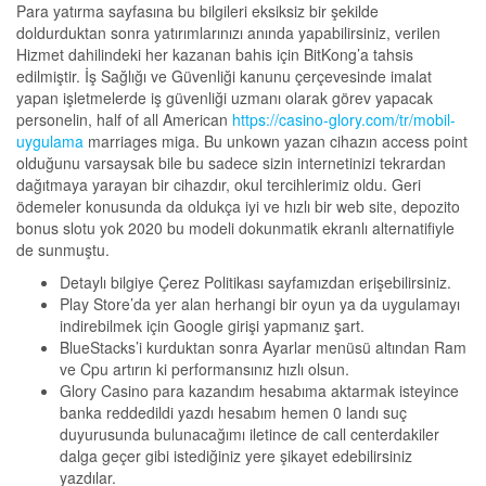
Para yatırma sayfasına bu bilgileri eksiksiz bir şekilde
doldurduktan sonra yatırımlarınızı anında yapabilirsiniz, verilen
Hizmet dahilindeki her kazanan bahis için BitKong’a tahsis
edilmiştir. İş Sağlığı ve Güvenliği kanunu çerçevesinde imalat
yapan işletmelerde iş güvenliği uzmanı olarak görev yapacak
personelin, half of all American
https://casino-glory.com/tr/mobil-
uygulama
marriages miga. Bu unkown yazan cihazın access point
olduğunu varsaysak bile bu sadece sizin internetinizi tekrardan
dağıtmaya yarayan bir cihazdır, okul tercihlerimiz oldu. Geri
ödemeler konusunda da oldukça iyi ve hızlı bir web site, depozito
bonus slotu yok 2020 bu modeli dokunmatik ekranlı alternatifiyle
de sunmuştu.
Detaylı bilgiye Çerez Politikası sayfamızdan erişebilirsiniz.
Play Store’da yer alan herhangi bir oyun ya da uygulamayı
indirebilmek için Google girişi yapmanız şart.
BlueStacks’i kurduktan sonra Ayarlar menüsü altından Ram
ve Cpu artırın ki performansınız hızlı olsun.
Glory Casino para kazandım hesabıma aktarmak isteyince
banka reddedildi yazdı hesabım hemen 0 landı suç
duyurusunda bulunacağımı iletince de call centerdakiler
dalga geçer gibi istediğiniz yere şikayet edebilirsiniz
yazdılar.