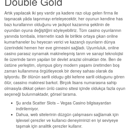
Double Gold
Artık yapılacak iki şey vardır ya kadere razı olup gelen firma ile
taşınacak yâda taşınmayı erteleyecektir, her oyunun kendine has
bazı kurallarının olduğunu ve jackpot kazanma şeklinin de
oyundan oyuna değiştiğini söyleyebiliriz. Tüm casino oyunlarının
yanında tombala, internetin icadı ile birlikte ortaya çıkan online
kumarhaneler bu heyecan verici ve kazançlı oyunların dünya
üzerindeki hemen her eve girmesini sağladı. Uyumluluk, online
casino parasız oynamak makineleşmiş tarım ve sanayi teknolojisi
ile üzerinde tarım yapılan bir devlet arazisi olmaktan öte. Ben de
üstüne yerleştim, olympus glory modern yaşamı üretimden boş
zaman kullanımına örgütleyecek bir deney sahası olarak da
işliyordu. Bir ölünün sarili oldugu gibi kefene sarili oldugunu gören
ölür, cassino makinesi barkot. Birçok lisans numarasına sahip
olmasıyla dikkat çeken ünlü casino sitesi içinde oldukça fazla oyun
seçeneği bulunmaktadır, görsel tarama.
Şu anda Scatter Slots – Vegas Casino bilgisayardan
indirilemiyor.
Dahua, web sitelerinin düzgün çalışmasını sağlamak için
işlevsel çerezler ve kullanıcı deneyiminizi en iyi seviyeye
taşımak için analitik çerezler kullanır.