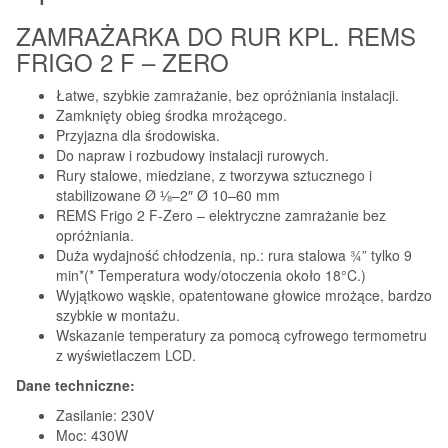
ZAMRAŻARKA DO RUR KPL. REMS
FRIGO 2 F – ZERO
Łatwe, szybkie zamrażanie, bez opróżniania instalacji.
Zamknięty obieg środka mrożącego.
Przyjazna dla środowiska.
Do napraw i rozbudowy instalacji rurowych.
Rury stalowe, miedziane, z tworzywa sztucznego i
stabilizowane Ø ⅛–2″ Ø 10–60 mm
REMS Frigo 2 F-Zero – elektryczne zamrażanie bez
opróżniania.
Duża wydajność chłodzenia, np.: rura stalowa ¾” tylko 9
min*(* Temperatura wody/otoczenia około 18°C.)
Wyjątkowo wąskie, opatentowane głowice mrożące, bardzo
szybkie w montażu.
Wskazanie temperatury za pomocą cyfrowego termometru
z wyświetlaczem LCD.
Dane techniczne:
Zasilanie: 230V
Moc: 430W