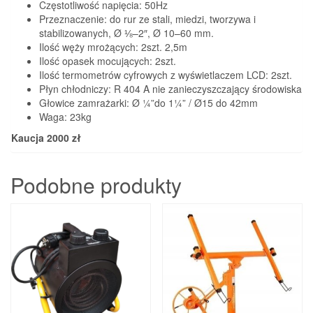
Częstotliwość napięcia: 50Hz
Przeznaczenie: do rur ze stali, miedzi, tworzywa i
stabilizowanych, Ø ⅛–2″, Ø 10–60 mm.
Ilość węży mrożących: 2szt. 2,5m
Ilość opasek mocujących: 2szt.
Ilość termometrów cyfrowych z wyświetlaczem LCD: 2szt.
Płyn chłodniczy: R 404 A nie zanieczyszczający środowiska
Głowice zamrażarki: Ø ¼”do 1¼” / Ø15 do 42mm
Waga: 23kg
Kaucja 2000 zł
Podobne produkty