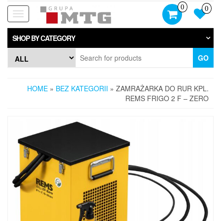
Skip
0
0
to
Toggle
the
navigation
content
SHOP BY CATEGORY
GO
HOME
»
BEZ KATEGORII
» ZAMRAŻARKA DO RUR KPL.
REMS FRIGO 2 F – ZERO